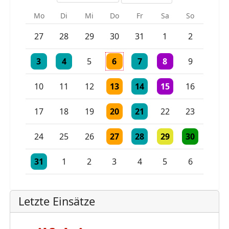
Mo
Di
Mi
Do
Fr
Sa
So
Einzelne Veranstaltung
Einzelne Veranstaltung
27
28
29
30
31
1
2
Einzelne Veranstaltung
Einzelne Veranstaltung
Einzelne Veranstaltung
Einzelne Veranstaltung
2 Veranstaltungen
3
4
5
6
7
8
9
Einzelne Veranstaltung
Einzelne Veranstaltung
Einzelne Veranstaltu
10
11
12
13
14
15
16
Einzelne Veranstaltung
Einzelne Veranstaltung
17
18
19
20
21
22
23
Einzelne Veranstaltung
Einzelne Veranstaltung
Einzelne Veranstaltu
Einzelne Vera
24
25
26
27
28
29
30
Einzelne Veranstaltung
Einzelne Veranstaltung
Einzelne Veranstaltung
31
1
2
3
4
5
6
Letzte Einsätze