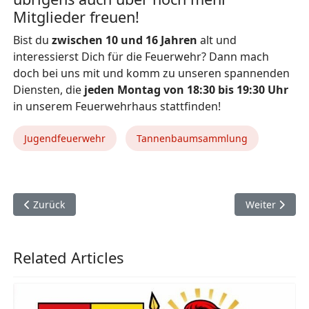
Mitglieder freuen!
Bist du
zwischen 10 und 16 Jahren
alt und
interessierst Dich für die Feuerwehr? Dann mach
doch bei uns mit und komm zu unseren spannenden
Diensten, die
jeden Montag von 18:30 bis 19:30 Uhr
in unserem Feuerwehrhaus stattfinden!
Jugendfeuerwehr
Tannenbaumsammlung
Vorheriger Beitrag: Back to school - Objektbegehung in der 
Nächster Bei
Zurück
Weiter
Related Articles