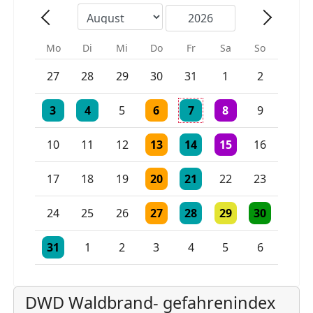
Mo
Di
Mi
Do
Fr
Sa
So
Einzelne Veranstaltung
Einzelne Veranstaltung
27
28
29
30
31
1
2
Einzelne Veranstaltung
Einzelne Veranstaltung
Einzelne Veranstaltung
Einzelne Veranstaltung
3 Veranstaltungen
3
4
5
6
7
8
9
Einzelne Veranstaltung
Einzelne Veranstaltung
Einzelne Veranstaltu
10
11
12
13
14
15
16
Einzelne Veranstaltung
Einzelne Veranstaltung
17
18
19
20
21
22
23
Einzelne Veranstaltung
Einzelne Veranstaltung
Einzelne Veranstaltu
Einzelne Vera
24
25
26
27
28
29
30
Einzelne Veranstaltung
Einzelne Veranstaltung
Einzelne Veranstaltung
31
1
2
3
4
5
6
DWD Waldbrand- gefahrenindex