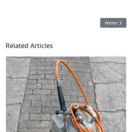
Nächster Beit
Weiter
Related Articles