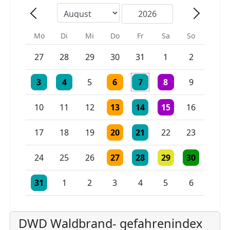
Mo
Di
Mi
Do
Fr
Sa
So
Einzelne Veranstaltung
Einzelne Veranstaltung
27
28
29
30
31
1
2
Einzelne Veranstaltung
Einzelne Veranstaltung
Einzelne Veranstaltung
Einzelne Veranstaltung
3 Veranstaltungen
3
4
5
6
7
8
9
Einzelne Veranstaltung
Einzelne Veranstaltung
Einzelne Veranstaltu
10
11
12
13
14
15
16
Einzelne Veranstaltung
Einzelne Veranstaltung
17
18
19
20
21
22
23
Einzelne Veranstaltung
Einzelne Veranstaltung
Einzelne Veranstaltu
Einzelne Vera
24
25
26
27
28
29
30
Einzelne Veranstaltung
Einzelne Veranstaltung
Einzelne Veranstaltung
31
1
2
3
4
5
6
DWD Waldbrand- gefahrenindex