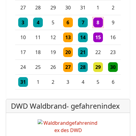
Einzelne Veranstaltung
Einzelne Veranstaltung
27
28
29
30
31
1
2
Einzelne Veranstaltung
Einzelne Veranstaltung
Einzelne Veranstaltung
Einzelne Veranstaltung
3 Veranstaltungen
3
4
5
6
7
8
9
Einzelne Veranstaltung
Einzelne Veranstaltung
Einzelne Veranstaltu
10
11
12
13
14
15
16
Einzelne Veranstaltung
Einzelne Veranstaltung
17
18
19
20
21
22
23
Einzelne Veranstaltung
Einzelne Veranstaltung
Einzelne Veranstaltu
Einzelne Vera
24
25
26
27
28
29
30
Einzelne Veranstaltung
Einzelne Veranstaltung
Einzelne Veranstaltung
31
1
2
3
4
5
6
DWD Waldbrand- gefahrenindex