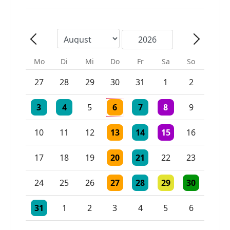
Mo
Di
Mi
Do
Fr
Sa
So
Einzelne Veranstaltung
Einzelne Veranstaltung
27
28
29
30
31
1
2
Einzelne Veranstaltung
Einzelne Veranstaltung
Einzelne Veranstaltung
Einzelne Veranstaltung
2 Veranstaltungen
3
4
5
6
7
8
9
Einzelne Veranstaltung
Einzelne Veranstaltung
Einzelne Veranstaltu
10
11
12
13
14
15
16
Einzelne Veranstaltung
Einzelne Veranstaltung
17
18
19
20
21
22
23
Einzelne Veranstaltung
Einzelne Veranstaltung
Einzelne Veranstaltu
Einzelne Vera
24
25
26
27
28
29
30
Einzelne Veranstaltung
Einzelne Veranstaltung
Einzelne Veranstaltung
31
1
2
3
4
5
6