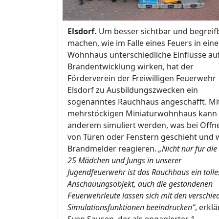
Elsdorf.
Um besser sichtbar und begreif
machen, wie im Falle eines Feuers in ein
Wohnhaus unterschiedliche Einflüsse auf
Brandentwicklung wirken, hat der
Förderverein der Freiwilligen Feuerwehr
Elsdorf zu Ausbildungszwecken ein
sogenanntes Rauchhaus angeschafft. M
mehrstöckigen Miniaturwohnhaus kann 
anderem simuliert werden, was bei Öffn
von Türen oder Fenstern geschieht und
Brandmelder reagieren.
„Nicht nur für die
25 Mädchen und Jungs in unserer
Jugendfeuerwehr ist das Rauchhaus ein tolle
Anschauungsobjekt, auch die gestandenen
Feuerwehrleute lassen sich mit den verschi
Simulationsfunktionen beeindrucken“
, erklä
Sven Sausen, der als engagierter 1.