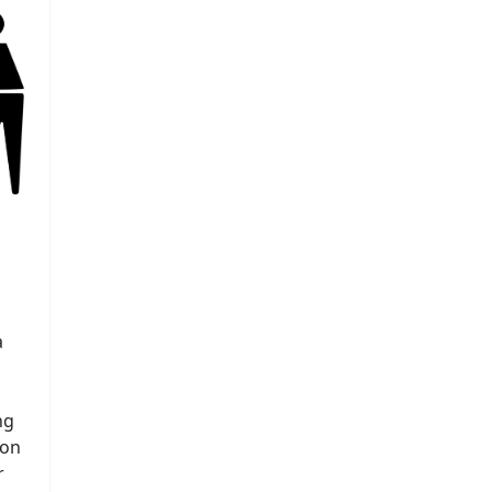
a
ng
von
r