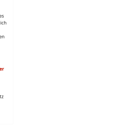
es
ich
en
er
tz