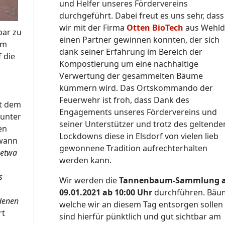
und Helfer unseres Fördervereins
durchgeführt. Dabei freut es uns sehr, dass
wir mit der Firma
Otten BioTech
aus Wehld
bar zu
einen Partner gewinnen konnten, der sich
em
dank seiner Erfahrung im Bereich der
 die
Kompostierung um eine nachhaltige
Verwertung der gesammelten Bäume
kümmern wird. Das Ortskommando der
Feuerwehr ist froh, dass Dank des
it dem
Engagements unseres Fördervereins und
unter
seiner Unterstützer und trotz des geltende
en
Lockdowns diese in Elsdorf von vielen lieb
 wann
gewonnene Tradition aufrechterhalten
 etwa
werden kann.
s
Wir werden die
Tannenbaum-Sammlung 
09.01.2021 ab 10:00 Uhr
durchführen. Bäu
edenen
welche wir an diesem Tag entsorgen sollen
rt
sind hierfür pünktlich und gut sichtbar am