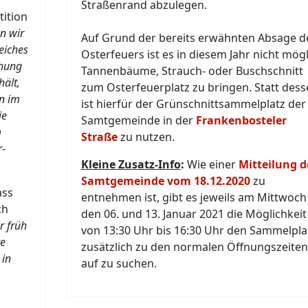
Straßenrand abzulegen.
tition
n wir
Auf Grund der bereits erwähnten Absage d
eiches
Osterfeuers ist es in diesem Jahr nicht mögl
ehung
Tannenbäume, Strauch- oder Buschschnitt
ält,
zum Osterfeuerplatz zu bringen. Statt dess
en im
ist hierfür der Grünschnittsammelplatz der
ie
Samtgemeinde in der
Frankenbosteler
m
Straße
zu nutzen.
r-
Kleine Zusatz-Info
:
Wie einer
Mitteilung d
Samtgemeinde vom 18.12.2020
zu
ass
entnehmen ist, gibt es jeweils am Mittwoch
ch
den 06. und 13. Januar 2021 die Möglichkeit
r früh
von 13:30 Uhr bis 16:30 Uhr den Sammelpla
te
zusätzlich zu den normalen Öffnungszeiten
 in
auf zu suchen.