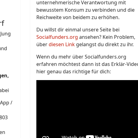
unternehmerische Verantwortung mit
bewusstem Konsum zu verbinden und die
Reichweite von beidem zu erhöhen.
rf
Du willst dir einmal unsere Seite bei
„Jung
Socialfunders.org
ansehen? Kein Problem,
über
diesen Link
gelangst du direkt zu ihr.
und
Wenn du mehr über Socialfunders.org
erfahren möchtest dann ist das Erklär-Vide
hier genau das richtige für dich:
gen,
abei
App /
803
ven