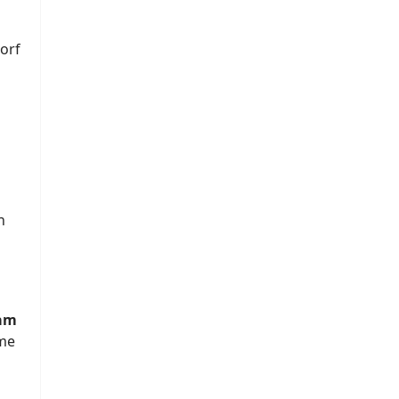
orf
n
am
me