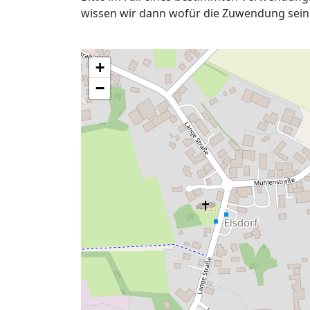
wissen wir dann wofür die Zuwendung sein 
+
−