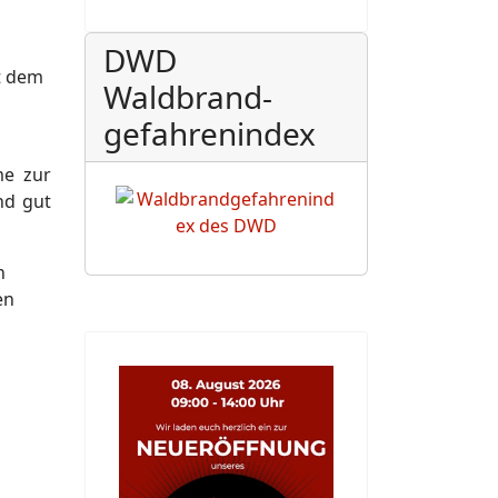
DWD
t dem
Waldbrand-
gefahrenindex
e zur
nd gut
n
en