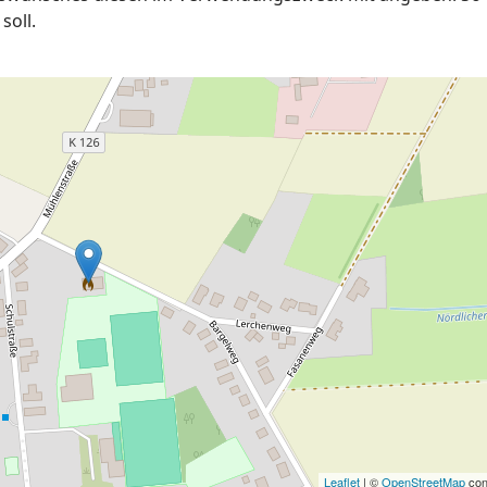
soll.
Leaflet
| ©
OpenStreetMap
con