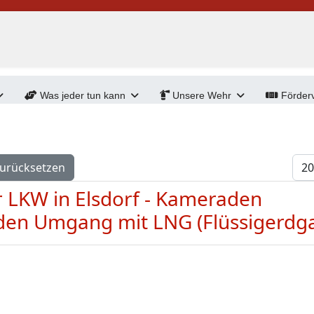
Was jeder tun kann
Unsere Wehr
Förderv
Anz
urücksetzen
r LKW in Elsdorf - Kameraden
 den Umgang mit LNG (Flüssigerdg