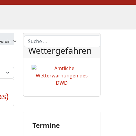
DWD
Suchen
erein
Wettergefahren
eige #
as)
Termine