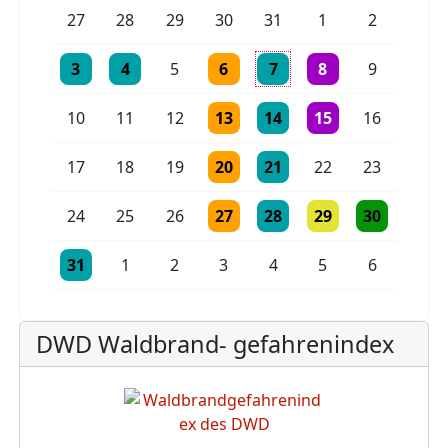
Einzelne Veranstaltung
Einzelne Veranstaltung
27
28
29
30
31
1
2
Einzelne Veranstaltung
Einzelne Veranstaltung
Einzelne Veranstaltung
Einzelne Veranstaltung
2 Veranstaltungen
3
4
5
6
7
8
9
Einzelne Veranstaltung
Einzelne Veranstaltung
Einzelne Veranstaltu
10
11
12
13
14
15
16
Einzelne Veranstaltung
Einzelne Veranstaltung
17
18
19
20
21
22
23
Einzelne Veranstaltung
Einzelne Veranstaltung
Einzelne Veranstaltu
Einzelne Vera
24
25
26
27
28
29
30
Einzelne Veranstaltung
Einzelne Veranstaltung
Einzelne Veranstaltung
31
1
2
3
4
5
6
DWD Waldbrand- gefahrenindex