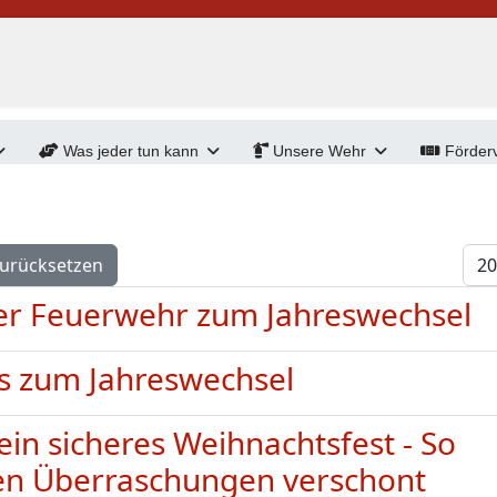
Was jeder tun kann
Unsere Wehr
Förderv
Anz
urücksetzen
 der Feuerwehr zum Jahreswechsel
ps zum Jahreswechsel
ein sicheres Weihnachtsfest - So
ösen Überraschungen verschont