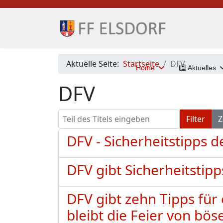
Aktuelle Seite:
Startseite
DFV
Home
Aktuelles
DFV
Teil des Titels eingeben
Filter
Z
DFV - Sicherheitstipps
DFV gibt Sicherheitstip
DFV gibt zehn Tipps für 
bleibt die Feier von b