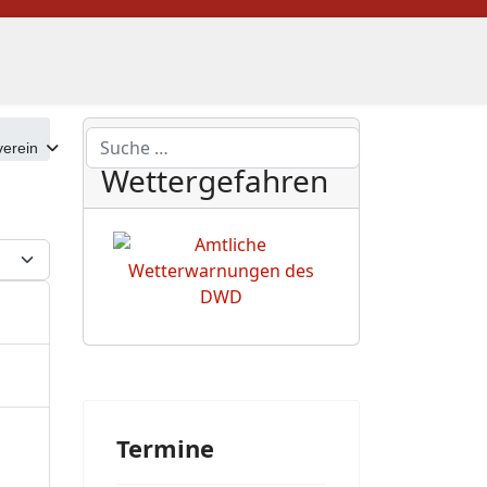
DWD
Suchen
erein
Wettergefahren
eige #
Termine