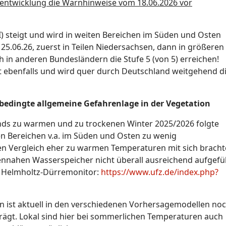
rentwicklung die Warnhinweise vom 18.06.2026 vor
 steigt und wird in weiten Bereichen im Süden und Osten
 25.06.26, zuerst in Teilen Niedersachsen, dann in größeren
 in anderen Bundesländern die Stufe 5 (von 5) erreichen!
gt ebenfalls und wird quer durch Deutschland weitgehend d
 bedingte allgemeine Gefahrenlage in der Vegetation
nds zu warmen und zu trockenen Winter 2025/2026 folgte
gen Bereichen v.a. im Süden und Osten zu wenig
gen Vergleich eher zu warmen Temperaturen mit sich bracht
ennahen Wasserspeicher nicht überall ausreichend aufgefül
m Helmholtz-Dürremonitor:
https://www.ufz.de/index.php?
 ist aktuell in den verschiedenen Vorhersagemodellen no
rägt. Lokal sind hier bei sommerlichen Temperaturen auch