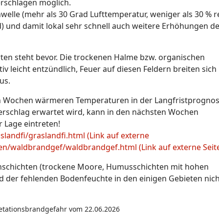
erschlägen möglich.
elle (mehr als 30 Grad Lufttemperatur, weniger als 30 % re
) und damit lokal sehr schnell auch weitere Erhöhungen d
orten steht bevor. Die trockenen Halme bzw. organischen
tiv leicht entzündlich, Feuer auf diesen Feldern breiten sich
us.
ten Wochen wärmeren Temperaturen in der Langfristprogno
ederschlag erwartet wird, kann in den nächsten Wochen
r Lage eintreten!
andfi/graslandfi.html (Link auf externe
n/waldbrandgef/waldbrandgef.html (Link auf externe Seit
denschichten (trockene Moore, Humusschichten mit hohen
nd der fehlenden Bodenfeuchte in den einigen Gebieten nic
getationsbrandgefahr vom 22.06.2026