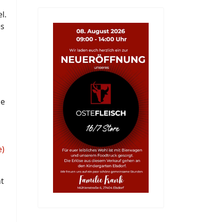
l.
es
se
e)
ht