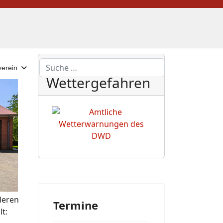
DWD
Suchen
erein
Wettergefahren
deren
Termine
t: