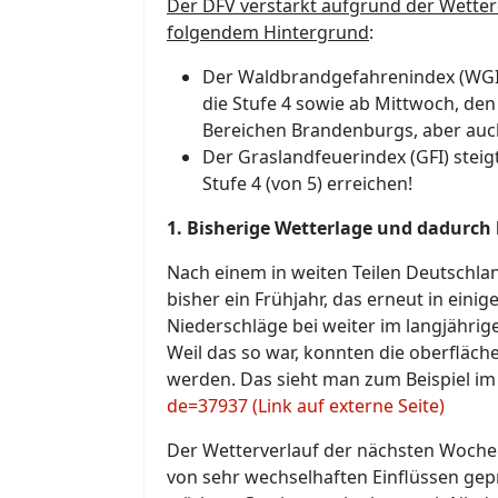
Der DFV verstärkt aufgrund der Wette
folgendem Hintergrund
:
Der Waldbrandgefahrenindex (WGI)
die Stufe 4 sowie ab Mittwoch, den
Bereichen Brandenburgs, aber auch
Der Graslandfeuerindex (GFI) stei
Stufe 4 (von 5) erreichen!
1. Bisherige Wetterlage und dadurch
Nach einem in weiten Teilen Deutschla
bisher ein Frühjahr, das erneut in eini
Niederschläge bei weiter im langjähri
Weil das so war, konnten die oberfläch
werden. Das sieht man zum Beispiel i
de=37937 (Link auf externe Seite)
Der Wetterverlauf der nächsten Wochen
von sehr wechselhaften Einflüssen gep