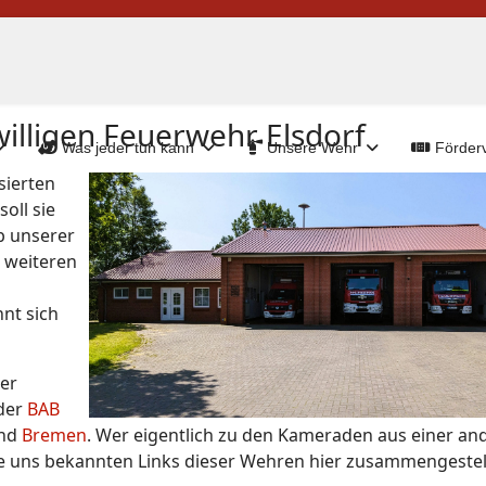
illigen Feuerwehr Elsdorf
Was jeder tun kann
Unsere Wehr
Förderv
sierten
oll sie
b unserer
 weiteren
hnt sich
er
 der
BAB
nd
Bremen
. Wer eigentlich zu den Kameraden aus einer an
ie uns bekannten Links dieser Wehren hier zusammengestell