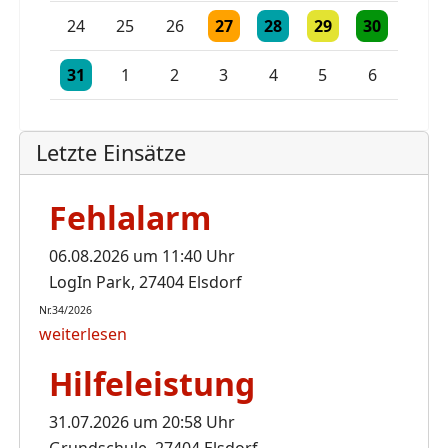
Einzelne Veranstaltung
Einzelne Veranstaltung
Einzelne Veranstaltu
Einzelne Vera
24
25
26
27
28
29
30
Einzelne Veranstaltung
Einzelne Veranstaltung
Einzelne Veranstaltung
31
1
2
3
4
5
6
Letzte Einsätze
Fehlalarm
06.08.2026 um 11:40 Uhr
LogIn Park, 27404 Elsdorf
Nr.34/2026
weiterlesen
Hilfeleistung
31.07.2026 um 20:58 Uhr
Grundschule, 27404 Elsdorf