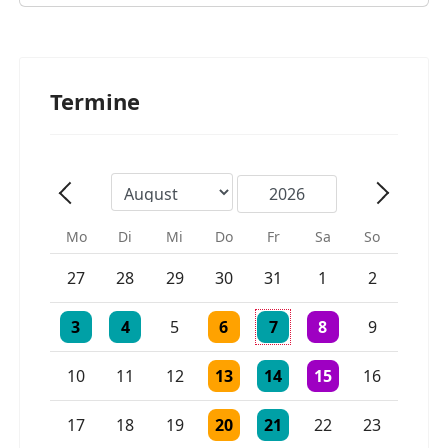
Termine
Mo
Di
Mi
Do
Fr
Sa
So
Einzelne Veranstaltung
Einzelne Veranstaltung
27
28
29
30
31
1
2
Einzelne Veranstaltung
Einzelne Veranstaltung
Einzelne Veranstaltung
Einzelne Veranstaltung
2 Veranstaltungen
3
4
5
6
7
8
9
Einzelne Veranstaltung
Einzelne Veranstaltung
Einzelne Veranstaltu
10
11
12
13
14
15
16
Einzelne Veranstaltung
Einzelne Veranstaltung
17
18
19
20
21
22
23